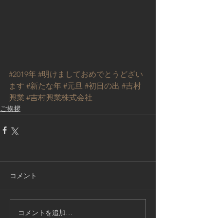
#2019年
#明けましておめでとうどざい
ます
#新たな年
#元旦
#初日の出
#吉村
興業
#吉村興業株式会社
ご挨拶
コメント
コメントを追加…